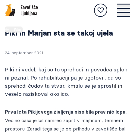
POSVOJI
Blog
Živali na voljo za posvojitev, postopek
Piki in Marjan sta se takoj ujela
posvojitve, nasveti za skrb za živali, zgodbe
NAJDENE
oddanih živali itd.
Živali, ki so bile najdene in prepeljane v
24. september 2021
zavetišče, ter postopek vračanja.
IZGUBLJENE
Če ste žival izgubili, se seznanite s postopkom
NA STRAN
Piki ni vedel, kaj so to sprehodi in povodca sploh
obveščanja in na naši spletni strani objavite
O NAS
NA STRAN
ni poznal. Po rehabilitaciji pa je ugotovil, da so
njene slike.
Zavetišče Ljubljana je vodilno zavetišče v
sprehodi čudovita stvar, kmalu se je sprostil in
Živali
Sloveniji, ki živalim nudi najvišji strokovni
INFO
veselo raziskoval okolico.
Živali
standard oskrbe.
Tukaj najdete aktualna obvestila, novice in
Postopek posvojitve
NA STRAN
številne druge informacije.
STORITVE
Postopek
Prva leta Pikijevega življenja niso bila prav nič lepa.
Kako skrbim za žival?
Prizadevamo si ponuditi še več in vas vabimo, da
NA STRAN
Živali
Večino časa je bil namreč zaprt v majhnem, temnem
nas obiščete.
MEDIJSKO SREDIŠČE
Novice in obvestila
prostoru. Zaradi tega se je ob prihodu v zavetišče bal
Uspešne zgodbe
Vse informacije in aktualne objave za medije
Postopek