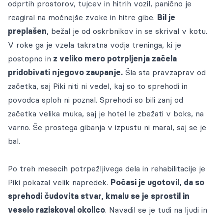
Cenik storitev
odprtih prostorov, tujcev in hitrih vozil, panično je
zbrane na enem mestu.
Pogosta vprašanja
ZA OBČINE
Oddane živali
Voden ogled
reagiral na močnejše zvoke in hitre gibe.
Bil je
Galerija
preplašen
, bežal je od oskrbnikov in se skrival v kotu.
Dokumenti
Oddajo lastniki
Ogled živali za posvojitev
Gradiva za medije
POMAGAJ
KONTAKT
V roke ga je vzela takratna vodja treninga, ki je
Naloge in projekti
Blog
postopno in
z veliko mero potrpljenja začela
Postopek posvojitve od lastnika
Prijava na obvestila
pridobivati njegovo zaupanje.
Šla sta pravzaprav od
Veterinarska ambulanta
Kako oddati žival
začetka, saj Piki niti ni vedel, kaj so to sprehodi in
Galerija
Prostoživeče mačke
povodca sploh ni poznal. Sprehodi so bili zanj od
Objave medijev
začetka velika muka, saj je hotel le zbežati v boks, na
Sponzorji
varno. Še prostega gibanja v izpustu ni maral, saj se je
bal.
Po treh mesecih potrpežljivega dela in rehabilitacije je
Piki pokazal velik napredek.
Počasi je ugotovil, da so
sprehodi čudovita stvar, kmalu se je sprostil in
veselo raziskoval okolico
. Navadil se je tudi na ljudi in