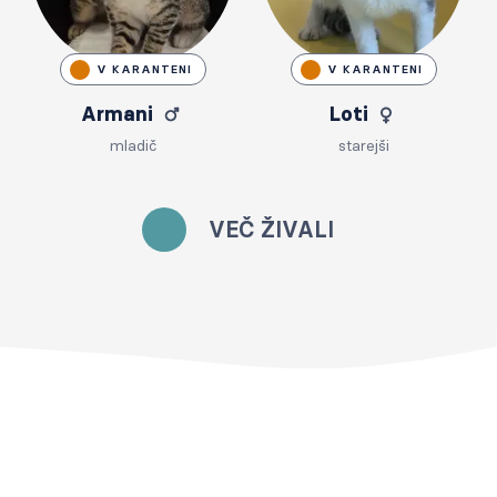
V KARANTENI
V KARANTENI
Armani
Loti
mladič
starejši
VEČ ŽIVALI