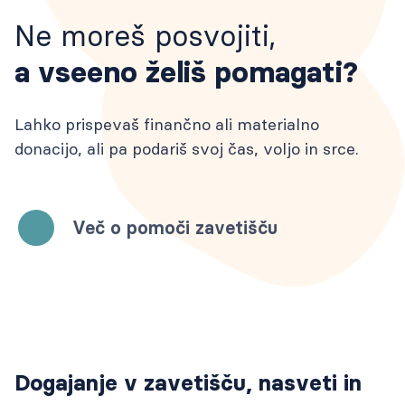
Cenik storitev
zbrane na enem mestu.
Pogosta vprašanja
ZA OBČINE
Oddane živali
Voden ogled
Ne moreš posvojiti,
Galerija
Dokumenti
a vseeno želiš pomagati?
Oddajo lastniki
Ogled živali za posvojitev
Gradiva za medije
POMAGAJ
KONTAKT
Naloge in projekti
Blog
Postopek posvojitve od lastnika
Prijava na obvestila
Lahko prispevaš finančno ali materialno
Veterinarska ambulanta
donacijo, ali pa podariš svoj čas, voljo in srce.
Kako oddati žival
Galerija
Prostoživeče mačke
Objave medijev
Sponzorji
Več o pomoči zavetišču
Dogajanje v zavetišču, nasveti in