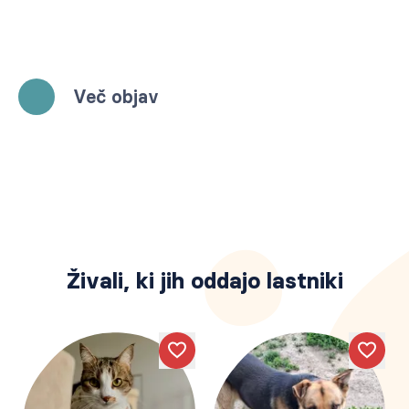
Več objav
Živali, ki jih oddajo lastniki
Like
Like