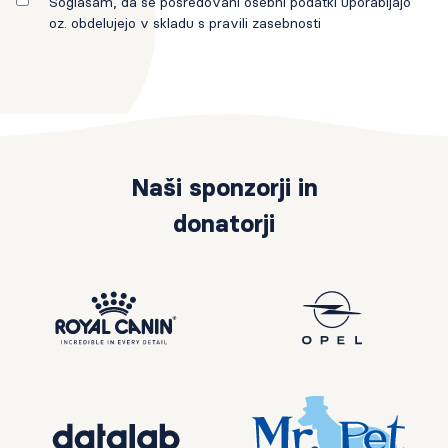
Soglašam, da se posredovani osebni podatki uporabljajo
oz. obdelujejo v skladu s pravili zasebnosti
Naši sponzorji in
donatorji