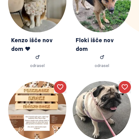
Kenzo išče nov
Floki išče nov
dom ❤️
dom
odrasel
odrasel
Like
Like