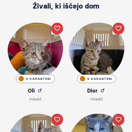
Živali, ki iščejo dom
Like
Like
V KARANTENI
V KARANTENI
Oli
Dior
mladič
mladič
Like
Like