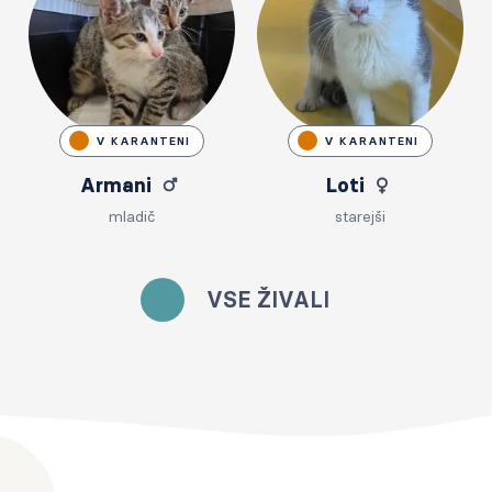
V KARANTENI
V KARANTENI
Armani
Loti
mladič
starejši
VSE ŽIVALI