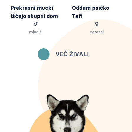
Prekrasni mucki
Oddam psičko
iščejo skupni dom
Tafi
mladič
odrasel
VEČ ŽIVALI