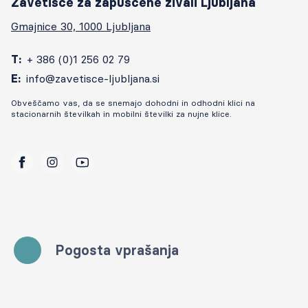
Zavetišče za zapuščene živali Ljubljana
Gmajnice 30, 1000 Ljubljana
T:
+ 386 (0)1 256 02 79
E:
info@zavetisce-ljubljana.si
Obveščamo vas, da se snemajo dohodni in odhodni klici na
stacionarnih številkah in mobilni številki za nujne klice.
facebook
instagram
youtube
Pogosta vprašanja