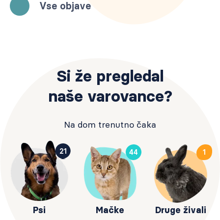
Vse objave
Si že pregledal
naše varovance?
Na dom trenutno čaka
21
44
1
Psi
Mačke
Druge živali