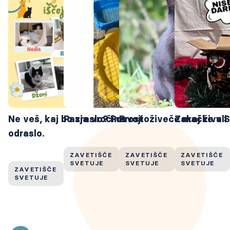
drugih
katerimi
posebnosti
nekateri že
na nov dom
več let iščejo
čakajo
svojo
bistveno dlje
priložnost za
časa.
ljubeč dom.
Ne veš, kaj bo zraslo? Posvoji
Pasja vročina
Prostoživeče mačke v Sl
Zakaj živali
odraslo.
ZAVETIŠČE
ZAVETIŠČE
ZAVETIŠČE
SVETUJE
SVETUJE
SVETUJE
ZAVETIŠČE
SVETUJE