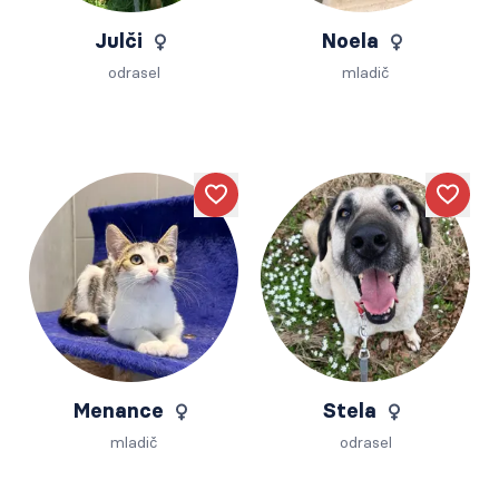
Julči
Noela
odrasel
mladič
Like
Like
Menance
Stela
mladič
odrasel