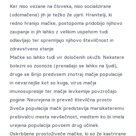
Ker niso vezane na človeka, niso socializirane
(udomačene) jih je težko že ujeti. Hranitelji, ki
redno hranijo mačke, postopoma pridobijo njihovo
zaupanje in jih lahko z velikim uspehom tudi
odlavljajo ter spremljajo njihovo številčnost in
zdravstveno stanje.
Mačke so lahko tudi vir določenih okužb. Nekatere
bolezni so zoonoze (prenašajo se lahko na ljudi),
druge se širijo predvsem znotraj mačje populacije
in nevarnejše kot so kuga, virus mačja
imunosupresije ter mačje levkemije povzročajo
pogine. Neurejena in preveč številčna prosto
živeča populacija mačk predstavlja marsikateremu
prebivalcu mesta nevšečnost, medtem ko bi imela
urejena populacija povsem drug učinek.
Oskrbljene prostoživeče mačke, ki so že kastrirane