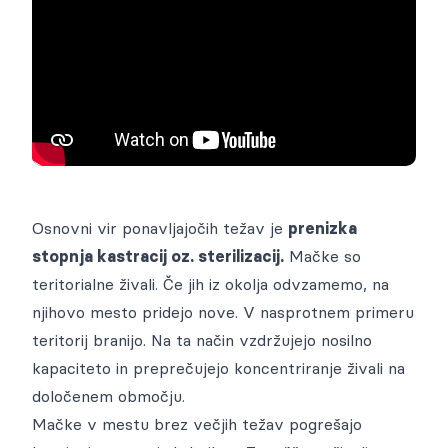
Cenik storitev
zbrane na enem mestu.
Pogosta vprašanja
ZA OBČINE
Oddane živali
Voden ogled
Galerija
Dokumenti
Oddajo lastniki
Ogled živali za posvojitev
Gradiva za medije
POMAGAJ
KONTAKT
Naloge in projekti
Blog
Postopek posvojitve od lastnika
Prijava na obvestila
Veterinarska ambulanta
Kako oddati žival
Galerija
Prostoživeče mačke
Objave medijev
Osnovni vir ponavljajočih težav je
prenizka
Sponzorji
stopnja kastracij oz. sterilizacij.
Mačke so
teritorialne živali. Če jih iz okolja odvzamemo, na
njihovo mesto pridejo nove. V nasprotnem primeru
teritorij branijo. Na ta način vzdržujejo nosilno
kapaciteto in preprečujejo koncentriranje živali na
določenem območju.
Mačke v mestu brez večjih težav pogrešajo