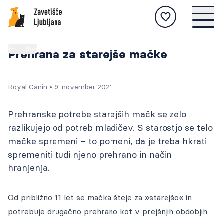
POSVOJI
Blog
Živali na voljo za posvojitev, postopek
Prehrana za starejše mačke
posvojitve, nasveti za skrb za živali, zgodbe
NAJDENE
oddanih živali itd.
Živali, ki so bile najdene in prepeljane v
Royal Canin
•
9. november 2021
zavetišče, ter postopek vračanja.
IZGUBLJENE
Če ste žival izgubili, se seznanite s postopkom
NA STRAN
Prehranske potrebe starejših mačk se zelo
obveščanja in na naši spletni strani objavite
O NAS
NA STRAN
razlikujejo od potreb mladičev. S starostjo se telo
njene slike.
Zavetišče Ljubljana je vodilno zavetišče v
mačke spremeni – to pomeni, da je treba hkrati
Živali
Sloveniji, ki živalim nudi najvišji strokovni
INFO
spremeniti tudi njeno prehrano in način
Živali
standard oskrbe.
Tukaj najdete aktualna obvestila, novice in
Postopek posvojitve
NA STRAN
hranjenja.
številne druge informacije.
STORITVE
Postopek
Kako skrbim za žival?
Prizadevamo si ponuditi še več in vas vabimo, da
NA STRAN
Živali
Od približno 11 let se mačka šteje za »starejšo« in
nas obiščete.
MEDIJSKO SREDIŠČE
Novice in obvestila
potrebuje
drugačno prehrano
kot v prejšnjih obdobjih
Uspešne zgodbe
Vse informacije in aktualne objave za medije
Postopek