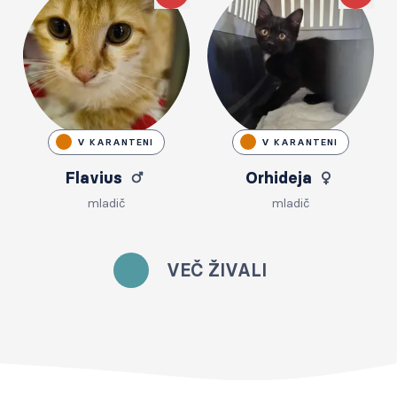
Like
Like
V KARANTENI
V KARANTENI
Flavius
Orhideja
mladič
mladič
VEČ ŽIVALI