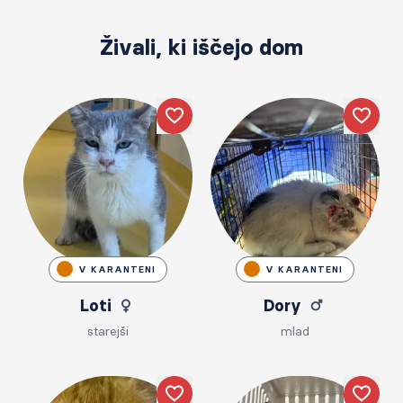
Živali, ki iščejo dom
Like
Like
V KARANTENI
V KARANTENI
Loti
Dory
starejši
mlad