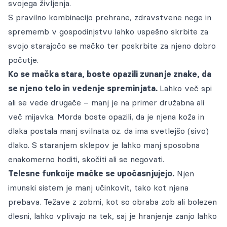
Cenik storitev
svojega življenja.
zbrane na enem mestu.
Pogosta vprašanja
ZA OBČINE
Oddane živali
Voden ogled
S pravilno kombinacijo prehrane, zdravstvene nege in
Galerija
sprememb v gospodinjstvu lahko
uspešno skrbite za
Dokumenti
Oddajo lastniki
Ogled živali za posvojitev
Gradiva za medije
POMAGAJ
KONTAKT
svojo starajočo se mačko
ter poskrbite za njeno dobro
Naloge in projekti
Blog
počutje.
Postopek posvojitve od lastnika
Prijava na obvestila
Ko se mačka stara, boste opazili zunanje znake, da
Veterinarska ambulanta
Kako oddati žival
se njeno telo in vedenje spreminjata.
Lahko več spi
Galerija
Prostoživeče mačke
ali se vede drugače – manj je na primer družabna ali
Objave medijev
več mijavka. Morda boste opazili, da je njena koža in
Sponzorji
dlaka postala manj svilnata oz. da ima svetlejšo (sivo)
dlako. S staranjem sklepov je lahko manj sposobna
enakomerno hoditi, skočiti ali se negovati.
Telesne funkcije mačke se upočasnjujejo.
Njen
imunski sistem je manj učinkovit, tako kot njena
prebava. Težave z zobmi, kot so obraba zob ali bolezen
dlesni, lahko vplivajo na tek, saj je hranjenje zanjo lahko