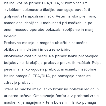
kisline, kot na primer EPA/DHA, v kombinaciji z
izvlečkom zelenouste školjke pomagajo povečati
gibljivost starajočih se mačk. Veterinarska prehrana,
namenjena izboljšanju mobilnosti pri mačkah, je po
enem mesecu uporabe pokazala izboljšanje in manj
bolečin.
Prebavne motnje je mogoče ublažiti z natančno
oblikovanimi dietami in ustrezno izbiro
visokokakovostnih hranil. Na primer lahko prebavljive
beljakovine, ki olajšajo prebavo pri zrelih mačkah. Pulpa
pese ima lahko ugoden prebiotični učinek, maščobne
kisline omega 3, EPA/DHA, pa pomagajo ohranjati
zdravje prebavil.
Starejše mačke imajo lahko kronično bolezen ledvic in
urinarne težave. Omejevanje fosforja v prehrani zrele
mačke, ki je nagnjena k tem boleznim, lahko pomaga