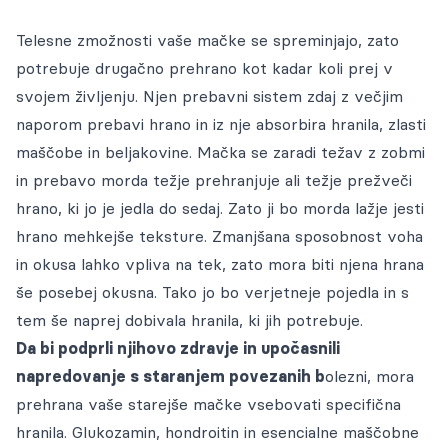
Telesne zmožnosti vaše mačke se spreminjajo, zato
potrebuje drugačno prehrano kot kadar koli prej v
svojem življenju. Njen prebavni sistem zdaj z večjim
naporom prebavi hrano in iz nje absorbira hranila, zlasti
maščobe in beljakovine. Mačka se zaradi težav z zobmi
in prebavo morda težje prehranjuje ali težje prežveči
hrano, ki jo je jedla do sedaj. Zato ji bo morda lažje jesti
hrano mehkejše teksture. Zmanjšana sposobnost voha
in okusa lahko vpliva na tek, zato mora biti njena hrana
še posebej okusna. Tako jo bo verjetneje pojedla in s
tem še naprej dobivala hranila, ki jih potrebuje.
Da bi podprli njihovo zdravje in upočasnili
napredovanje s staranjem povezanih b
olezni, mora
prehrana vaše starejše mačke vsebovati specifična
hranila. Glukozamin, hondroitin in esencialne maščobne