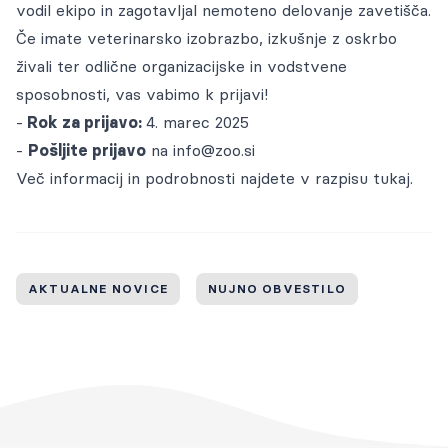
Cenik storitev
vodil ekipo in zagotavljal nemoteno delovanje zavetišča.
zbrane na enem mestu.
Pogosta vprašanja
ZA OBČINE
Oddane živali
Voden ogled
Če imate veterinarsko izobrazbo, izkušnje z oskrbo
Galerija
živali ter odlične organizacijske in vodstvene
Dokumenti
Oddajo lastniki
Ogled živali za posvojitev
Gradiva za medije
POMAGAJ
KONTAKT
sposobnosti, vas vabimo k prijavi!
Naloge in projekti
Blog
-
Rok za prijavo:
4. marec 2025
Postopek posvojitve od lastnika
Prijava na obvestila
Veterinarska ambulanta
-
Pošljite prijavo
na
info@zoo.si
Kako oddati žival
Več informacij in podrobnosti najdete v razpisu
tukaj.
Galerija
Prostoživeče mačke
Objave medijev
Sponzorji
AKTUALNE NOVICE
NUJNO OBVESTILO