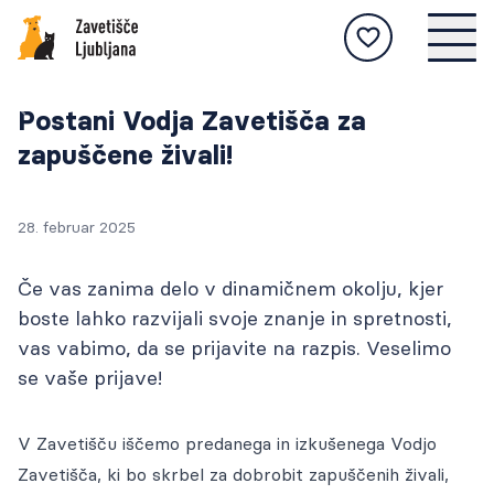
POSVOJI
Novice
Živali na voljo za posvojitev, postopek
Postani Vodja Zavetišča za
posvojitve, nasveti za skrb za živali, zgodbe
NAJDENE
zapuščene živali!
oddanih živali itd.
Živali, ki so bile najdene in prepeljane v
zavetišče, ter postopek vračanja.
IZGUBLJENE
28. februar 2025
Če ste žival izgubili, se seznanite s postopkom
NA STRAN
obveščanja in na naši spletni strani objavite
O NAS
NA STRAN
Če vas zanima delo v dinamičnem okolju, kjer
njene slike.
Zavetišče Ljubljana je vodilno zavetišče v
Živali
boste lahko razvijali svoje znanje in spretnosti,
Sloveniji, ki živalim nudi najvišji strokovni
INFO
Živali
vas vabimo, da se prijavite na razpis. Veselimo
standard oskrbe.
Tukaj najdete aktualna obvestila, novice in
Postopek posvojitve
NA STRAN
se vaše prijave!
številne druge informacije.
STORITVE
Postopek
Kako skrbim za žival?
Prizadevamo si ponuditi še več in vas vabimo, da
NA STRAN
Živali
V Zavetišču iščemo predanega in izkušenega Vodjo
nas obiščete.
MEDIJSKO SREDIŠČE
Novice in obvestila
Uspešne zgodbe
Zavetišča, ki bo skrbel za dobrobit zapuščenih živali,
Vse informacije in aktualne objave za medije
Postopek