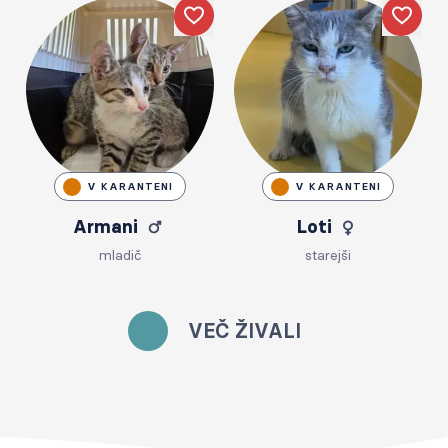
Like
Like
V KARANTENI
V KARANTENI
Armani
Loti
mladič
starejši
VEČ ŽIVALI