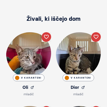
Živali, ki iščejo dom
Like
Like
V KARANTENI
V KARANTENI
Oli
Dior
mladič
mladič