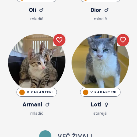
Oli
Dior
mladič
mladič
Like
Like
V KARANTENI
V KARANTENI
Armani
Loti
mladič
starejši
VEČ ŽIVALI