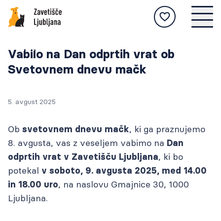
POSVOJI
Novice
Živali na voljo za posvojitev, postopek
Vabilo na Dan odprtih vrat ob
posvojitve, nasveti za skrb za živali, zgodbe
NAJDENE
Svetovnem dnevu mačk
oddanih živali itd.
Živali, ki so bile najdene in prepeljane v
zavetišče, ter postopek vračanja.
IZGUBLJENE
5. avgust 2025
Če ste žival izgubili, se seznanite s postopkom
NA STRAN
obveščanja in na naši spletni strani objavite
O NAS
NA STRAN
Ob
, ki ga praznujemo
svetovnem dnevu mačk
njene slike.
Zavetišče Ljubljana je vodilno zavetišče v
Živali
8. avgusta, vas z veseljem vabimo na
Dan
Sloveniji, ki živalim nudi najvišji strokovni
INFO
Živali
, ki bo
odprtih vrat v Zavetišču Ljubljana
standard oskrbe.
Tukaj najdete aktualna obvestila, novice in
Postopek posvojitve
NA STRAN
potekal
v soboto, 9. avgusta 2025, med 14.00
številne druge informacije.
STORITVE
Postopek
, na naslovu Gmajnice 30, 1000
in 18.00 uro
Kako skrbim za žival?
Prizadevamo si ponuditi še več in vas vabimo, da
NA STRAN
Živali
Ljubljana.
nas obiščete.
MEDIJSKO SREDIŠČE
Novice in obvestila
Uspešne zgodbe
Vse informacije in aktualne objave za medije
Postopek