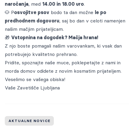
naročanja
, med
14.00 in 18.00 uro
.
🐶 P
osvojitve psov
bodo ta dan možne
le po
predhodnem dogovoru
, saj bo dan v celoti namenjen
našim mačjim prijateljicam.
🎁
Vstopnina na dogodek? Mačja hrana!
Z njo boste pomagali našim varovankam, ki vsak dan
potrebujejo kvalitetno prehrano.
Pridite, spoznajte naše muce, poklepetajte z nami in
morda domov odidete z novim kosmatim prijateljem.
Veselimo se vašega obiska!
Vaše Zavetišče Ljubljana
AKTUALNE NOVICE