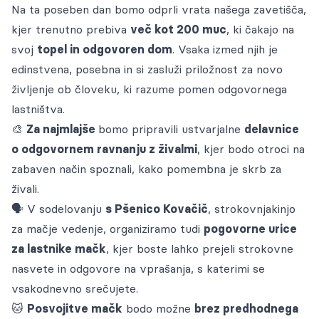
Cenik storitev
Na ta poseben dan bomo odprli vrata našega zavetišča,
zbrane na enem mestu.
Pogosta vprašanja
ZA OBČINE
Oddane živali
Voden ogled
kjer trenutno prebiva
več kot 200 muc
, ki čakajo na
Galerija
Dokumenti
svoj
topel in odgovoren dom
. Vsaka izmed njih je
Oddajo lastniki
Ogled živali za posvojitev
Gradiva za medije
POMAGAJ
KONTAKT
edinstvena, posebna in si zasluži priložnost za novo
Naloge in projekti
Blog
Postopek posvojitve od lastnika
življenje ob človeku, ki razume pomen odgovornega
Prijava na obvestila
Veterinarska ambulanta
lastništva.
Kako oddati žival
Galerija
🎨
Za najmlajše
bomo pripravili ustvarjalne
delavnice
Prostoživeče mačke
o odgovornem ravnanju z živalmi
, kjer bodo otroci na
Objave medijev
zabaven način spoznali, kako pomembna je skrb za
Sponzorji
živali.
🗣️ V sodelovanju
s Pšenico Kovačič
, strokovnjakinjo
za mačje vedenje, organiziramo tudi
pogovorne urice
za lastnike mačk
, kjer boste lahko prejeli strokovne
nasvete in odgovore na vprašanja, s katerimi se
vsakodnevno srečujete.
🐱
Posvojitve mačk
bodo možne
brez predhodnega