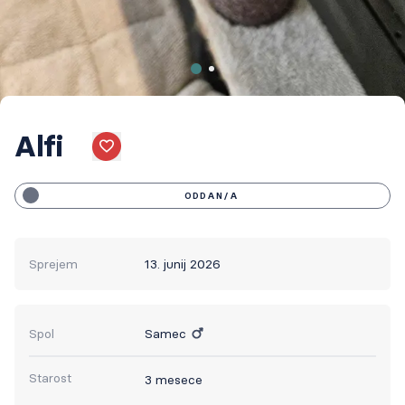
Alfi
Like
ODDAN/A
Sprejem
13. junij 2026
Spol
Samec
Starost
3 mesece