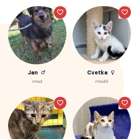
Like
Like
Jan
Cvetka
mlad
mladič
Like
Like