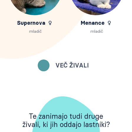
Supernova
Menance
mladič
mladič
VEČ ŽIVALI
Te zanimajo tudi druge
živali, ki jih oddajo lastniki?