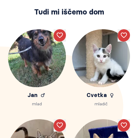
Tudi mi iščemo dom
Like
Like
Jan
Cvetka
mlad
mladič
Like
Like