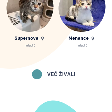
Supernova
Menance
mladič
mladič
VEČ ŽIVALI