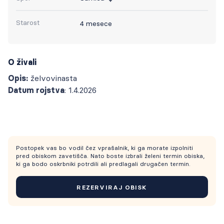
Starost
4 mesece
O živali
Opis:
želvovinasta
Datum rojstva
: 1.4.2026
Postopek vas bo vodil čez vprašalnik, ki ga morate izpolniti
pred obiskom zavetišča. Nato boste izbrali želeni termin obiska,
ki ga bodo oskrbniki potrdili ali predlagali drugačen termin.
REZERVIRAJ OBISK