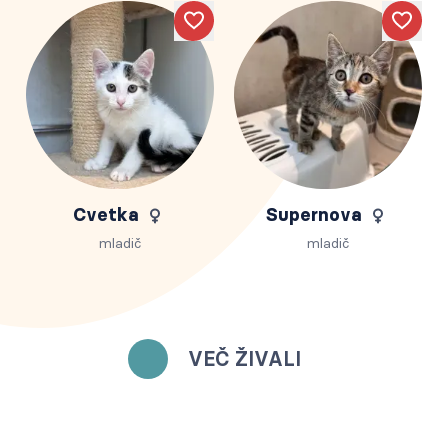
Like
Like
Cvetka
Supernova
mladič
mladič
VEČ ŽIVALI