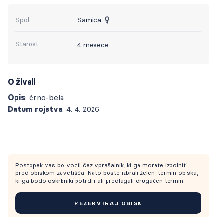
Spol
Samica
Starost
4 mesece
O živali
Opis
: črno-bela
Datum rojstva
: 4. 4. 2026
Postopek vas bo vodil čez vprašalnik, ki ga morate izpolniti
pred obiskom zavetišča. Nato boste izbrali želeni termin obiska,
ki ga bodo oskrbniki potrdili ali predlagali drugačen termin.
REZERVIRAJ OBISK