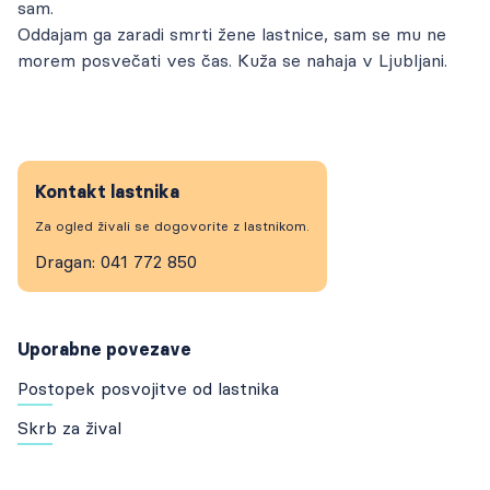
sam.
Oddajam ga zaradi smrti žene lastnice, sam se mu ne
morem posvečati ves čas. Kuža se nahaja v Ljubljani.
Kontakt lastnika
Za ogled živali se dogovorite z lastnikom.
Dragan: 041 772 850
Uporabne povezave
Postopek posvojitve od lastnika
Skrb za žival