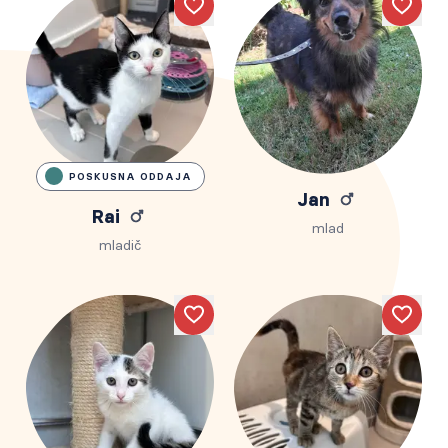
Like
Like
POSKUSNA ODDAJA
Jan
Rai
mlad
mladič
Like
Like