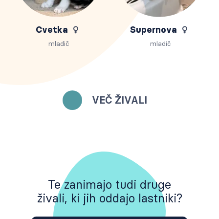
Cvetka
Supernova
mladič
mladič
VEČ ŽIVALI
Te zanimajo tudi druge
živali, ki jih oddajo lastniki?