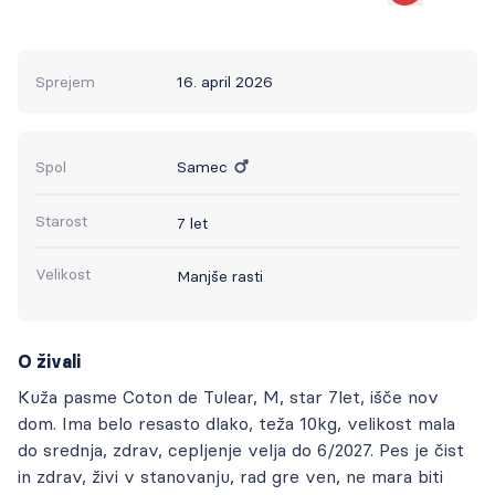
Sprejem
16. april 2026
Spol
Samec
Starost
7 let
Velikost
Manjše rasti
O živali
Kuža pasme Coton de Tulear, M, star 7let, išče nov
dom. Ima belo resasto dlako, teža 10kg, velikost mala
do srednja, zdrav, cepljenje velja do 6/2027. Pes je čist
in zdrav, živi v stanovanju, rad gre ven, ne mara biti