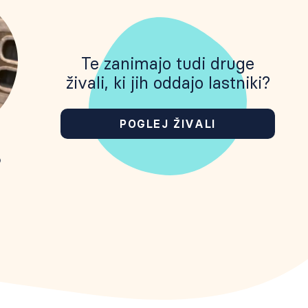
Te zanimajo tudi druge
živali, ki jih oddajo lastniki?
POGLEJ ŽIVALI