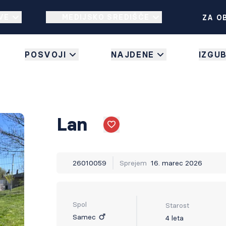
VE
MEDIJSKO SREDIŠČE
ZA O
POSVOJI
NAJDENE
IZGU
Lan
Like
26010059
Sprejem
16. marec 2026
Spol
Starost
Samec
4 leta