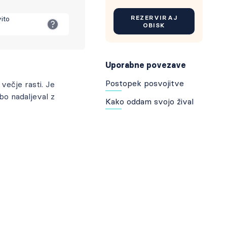
REZERVIRAJ
vito
OBISK
Uporabne povezave
Postopek posvojitve
večje rasti. Je
 bo nadaljeval z
Kako oddam svojo žival
.