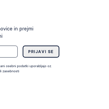
novice in prejmi
mi
PRIJAVI SE
ni osebni podatki uporabljajo oz.
li zasebnosti