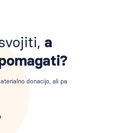
vojiti,
a
 pomagati?
terialno donacijo, ali pa
u