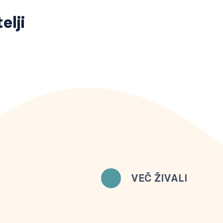
elji
VEČ ŽIVALI