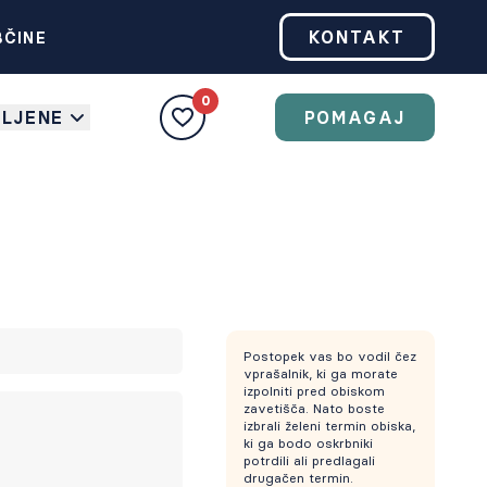
KONTAKT
BČINE
0
BLJENE
POMAGAJ
Postopek vas bo vodil čez
vprašalnik, ki ga morate
izpolniti pred obiskom
zavetišča. Nato boste
izbrali želeni termin obiska,
ki ga bodo oskrbniki
potrdili ali predlagali
drugačen termin.