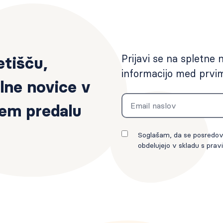
Prijavi se na spletne 
etišču,
informacijo med prvi
lne novice v
Email
em predalu
Soglašam, da se posredova
obdelujejo v skladu s pravi