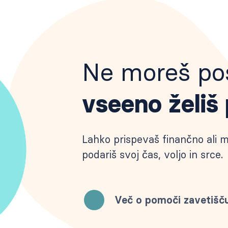
Ne moreš pos
vseeno želiš
Lahko prispevaš finančno ali ma
podariš svoj čas, voljo in srce.
Več o pomoči zavetišč