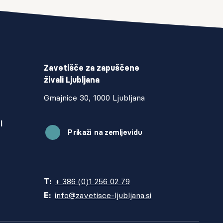
Zavetišče za zapuščene
živali Ljubljana
Gmajnice 30, 1000 Ljubljana
I
Prikaži na zemljevidu
T:
+ 386 (0)1 256 02 79
E:
info@zavetisce-ljubljana.si