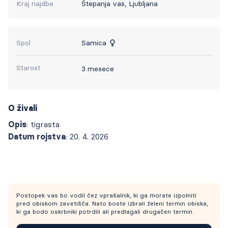
Kraj najdbe
Štepanja vas, Ljubljana
Spol
Samica
Starost
3 mesece
O živali
Opis
: tigrasta
Datum rojstva
: 20. 4. 2026
Postopek vas bo vodil čez vprašalnik, ki ga morate izpolniti
pred obiskom zavetišča. Nato boste izbrali želeni termin obiska,
ki ga bodo oskrbniki potrdili ali predlagali drugačen termin.