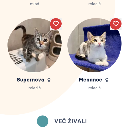
mlad
mladič
Like
Like
Supernova
Menance
mladič
mladič
VEČ ŽIVALI