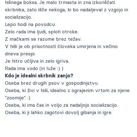
hišnega boksa. Je malo trmasta in zna izkoriščati
skrbnika, zato išče nekoga, ki bo nadaljeval z vzgojo in
socializacijo.
Lepo hodi na povodcu.
Zelo rada ima ljudi, sploh otroke.
Z mačkami se razume brez težav.
V hiši je ob prisotnosti človeka umirjena in večino
dneva prespi.
Je hitro učljiva in zelo igriva.
Rada ima vodo (in luže :) )
Kdo je idealni skrbnik zanjo?
Oseba brez drugih psov v gospodinjstvu.
Oseba, ki živi v hiši, idealno z ograjenim vrtom za njene
"zoomije". :)
Oseba, ki ima čas in voljo za nadaljnjo socializacijo.
Oseba, ki ji lahko zagotovi dovolj gibanja in igre.