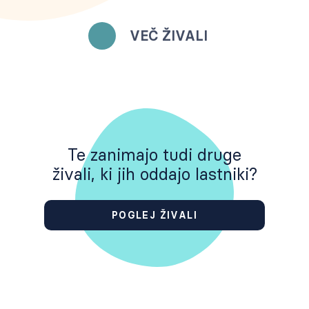
VEČ ŽIVALI
Te zanimajo tudi druge
živali, ki jih oddajo lastniki?
POGLEJ ŽIVALI