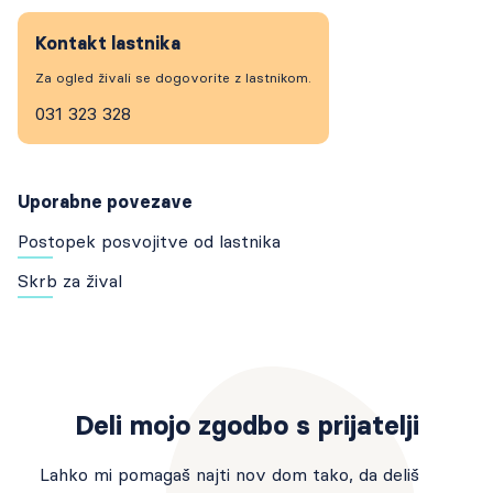
Kontakt lastnika
Za ogled živali se dogovorite z lastnikom.
031 323 328
Uporabne povezave
Postopek posvojitve od lastnika
Skrb za žival
Deli mojo zgodbo s prijatelji
Lahko mi pomagaš najti nov dom tako, da deliš