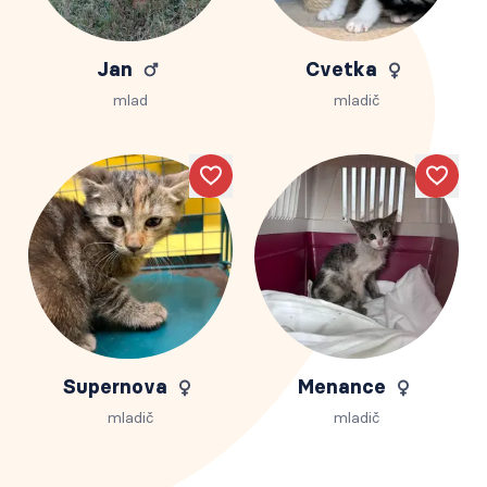
Jan
Cvetka
mlad
mladič
Like
Like
Supernova
Menance
mladič
mladič