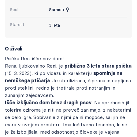
Spol
Samica
Starost
3 leta
O živali
Psička Reni išče nov dom!
Rena, ljubkovalno Reni, je
približno 3 leta stara psička
(15. 3. 2023), ki po videzu in karakterju
spominja na
nemškega ptičarja
. Je sterilizirana, čipirana in cepljena
proti steklini, redno je tretirala proti notranjim in
zunanjim zajedavcem.
Išče izključno dom brez drugih psov
. Na sprehodih jih
tolerira oziroma je niti ne preveč zanimajo, z nekaterimi
se celo igra. Sobivanje z njimi pa ni mogoče, saj jih ne
mara v svojem prostoru. Ima ločitveno tesnobo, ki se
je že izboljšala, med odsotnostjo človeka je vajena