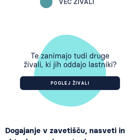
VEČ ŽIVALI
Te zanimajo tudi druge
živali, ki jih oddajo lastniki?
POGLEJ ŽIVALI
Dogajanje v zavetišču, nasveti in