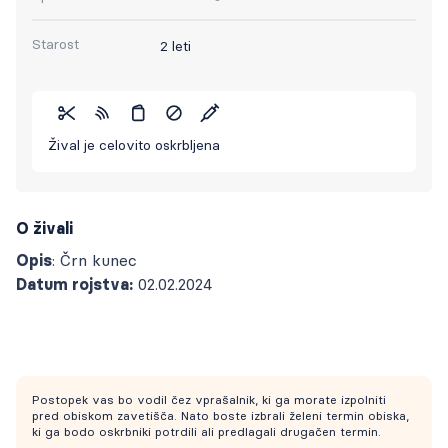
Starost
2 leti
Žival je celovito oskrbljena
O živali
Opis
: Črn kunec
Datum rojstva:
02.02.2024
Postopek vas bo vodil čez vprašalnik, ki ga morate izpolniti
pred obiskom zavetišča. Nato boste izbrali želeni termin obiska,
ki ga bodo oskrbniki potrdili ali predlagali drugačen termin.