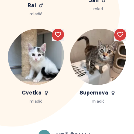
Jan
Rai
mlad
mladič
Like
Like
Cvetka
Supernova
mladič
mladič