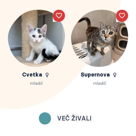
Like
Like
Cvetka
Supernova
mladič
mladič
VEČ ŽIVALI