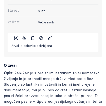
Starost
6 let
Velikost
Večje rasti
Žival je celovito oskrbljena
O živali
Opis:
Žan-Žak je s prejšnjim lastnikom živel nomadsko
življenje in je prehodil mnogo držav. Med potjo čez
Slovenijo so lastnika in ustavili in ker ni imel urejene
dokumentacije, mu je bil pes odvzet. Lastnik kasneje
psa ni želel prevzeti nazaj in tako je obtičal pri nas. Ta
mogočen pes je v tipu srednjeazijskega ovčarja in tehta