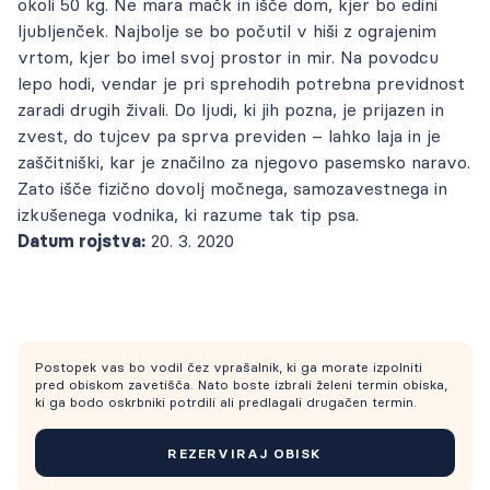
okoli 50 kg. Ne mara mačk in išče dom, kjer bo edini
ljubljenček. Najbolje se bo počutil v hiši z ograjenim
vrtom, kjer bo imel svoj prostor in mir. Na povodcu
lepo hodi, vendar je pri sprehodih potrebna previdnost
zaradi drugih živali. Do ljudi, ki jih pozna, je prijazen in
zvest, do tujcev pa sprva previden – lahko laja in je
zaščitniški, kar je značilno za njegovo pasemsko naravo.
Zato išče fizično dovolj močnega, samozavestnega in
izkušenega vodnika, ki razume tak tip psa.
Datum rojstva:
20. 3. 2020
Postopek vas bo vodil čez vprašalnik, ki ga morate izpolniti
pred obiskom zavetišča. Nato boste izbrali želeni termin obiska,
ki ga bodo oskrbniki potrdili ali predlagali drugačen termin.
REZERVIRAJ OBISK