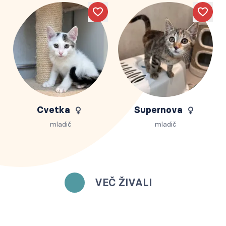
Like
Like
Cvetka
Supernova
mladič
mladič
VEČ ŽIVALI