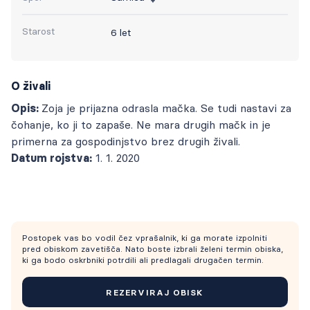
Starost
6 let
O živali
Opis:
Zoja je prijazna odrasla mačka. Se tudi nastavi za
čohanje, ko ji to zapaše. Ne mara drugih mačk in je
primerna za gospodinjstvo brez drugih živali.
Datum rojstva:
1. 1. 2020
Postopek vas bo vodil čez vprašalnik, ki ga morate izpolniti
pred obiskom zavetišča. Nato boste izbrali želeni termin obiska,
ki ga bodo oskrbniki potrdili ali predlagali drugačen termin.
REZERVIRAJ OBISK