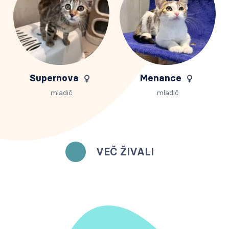
Supernova
Menance
mladič
mladič
VEČ ŽIVALI