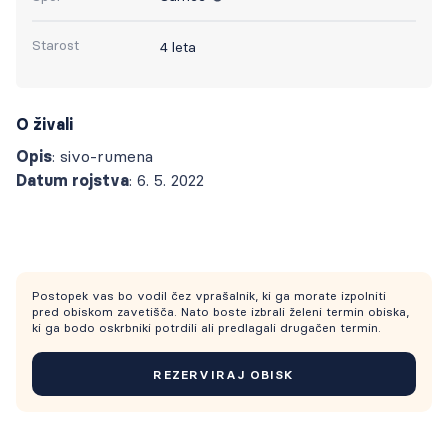
Starost
4 leta
O živali
Opis
: sivo-rumena
Datum rojstva
: 6. 5. 2022
Postopek vas bo vodil čez vprašalnik, ki ga morate izpolniti
pred obiskom zavetišča. Nato boste izbrali želeni termin obiska,
ki ga bodo oskrbniki potrdili ali predlagali drugačen termin.
REZERVIRAJ OBISK