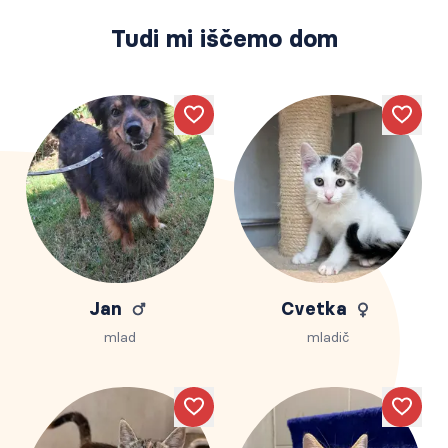
Tudi mi iščemo dom
Like
Like
Jan
Cvetka
mlad
mladič
Like
Like