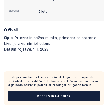
Starost
3 leta
O živali
Opis
: Prijazna in nežna mucka, primerna za notranje
bivanje z varnim izhodom.
Datum rojstva
: 1. 1. 2023
Postopek vas bo vodil čez vprašalnik, ki ga morate izpolniti
pred obiskom zavetišča. Nato boste izbrali želeni termin obiska,
ki ga bodo oskrbniki potrdili ali predlagali drugačen termin.
REZERVIRAJ OBISK