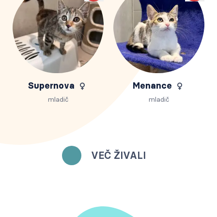
Supernova
Menance
mladič
mladič
VEČ ŽIVALI