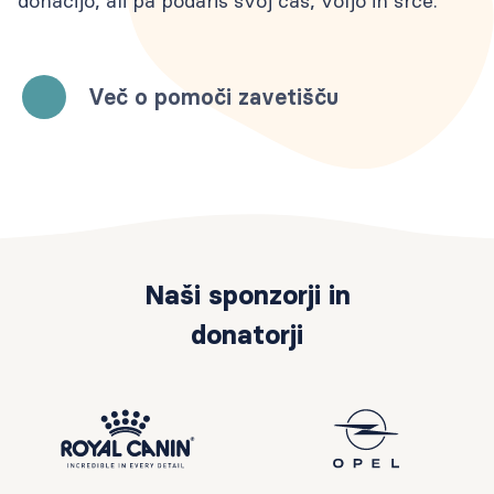
donacijo, ali pa podariš svoj čas, voljo in srce.
Več o pomoči zavetišču
Naši sponzorji in
donatorji