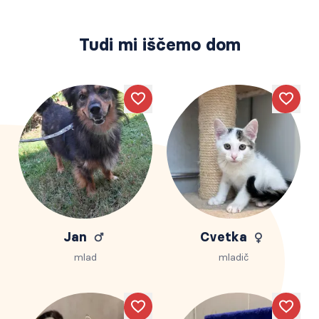
Tudi mi iščemo dom
Like
Like
Jan
Cvetka
mlad
mladič
Like
Like