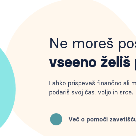
Ne moreš pos
vseeno želiš
Lahko prispevaš finančno ali ma
podariš svoj čas, voljo in srce.
Več o pomoči zavetišč