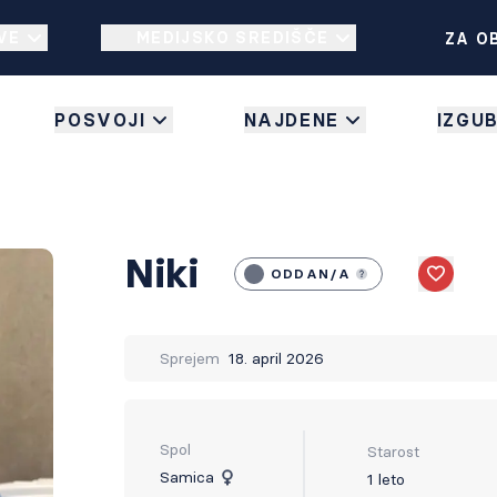
VE
MEDIJSKO SREDIŠČE
ZA O
POSVOJI
NAJDENE
IZGU
Niki
ODDAN/A
Like
Sprejem
18. april 2026
Spol
Starost
Samica
1 leto