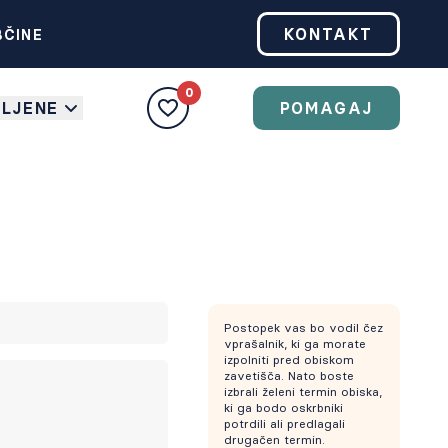
KONTAKT
BČINE
0
BLJENE
POMAGAJ
Postopek vas bo vodil čez
vprašalnik, ki ga morate
izpolniti pred obiskom
zavetišča. Nato boste
izbrali želeni termin obiska,
ki ga bodo oskrbniki
potrdili ali predlagali
drugačen termin.