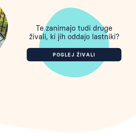
Te zanimajo tudi druge
živali, ki jih oddajo lastniki?
POGLEJ ŽIVALI