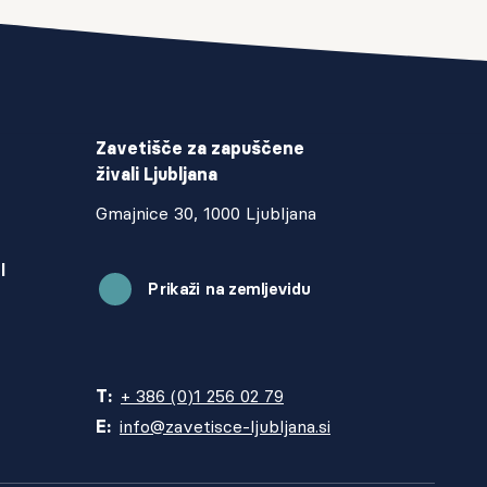
Zavetišče za zapuščene
živali Ljubljana
Gmajnice 30, 1000 Ljubljana
I
Prikaži na zemljevidu
T:
+ 386 (0)1 256 02 79
E:
info@zavetisce-ljubljana.si