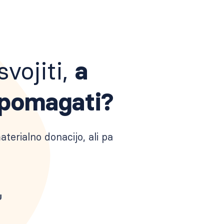
vojiti,
a
 pomagati?
terialno donacijo, ali pa
u