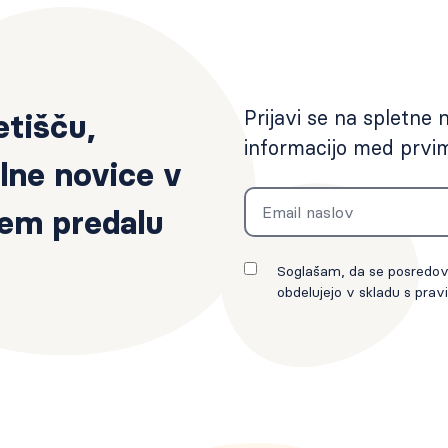
Prijavi se na spletne 
etišču,
informacijo med prvi
lne novice v
Email
em predalu
Soglašam, da se posredova
obdelujejo v skladu s pravi