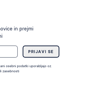
novice in prejmi
mi
PRIJAVI SE
ni osebni podatki uporabljajo oz.
li zasebnosti