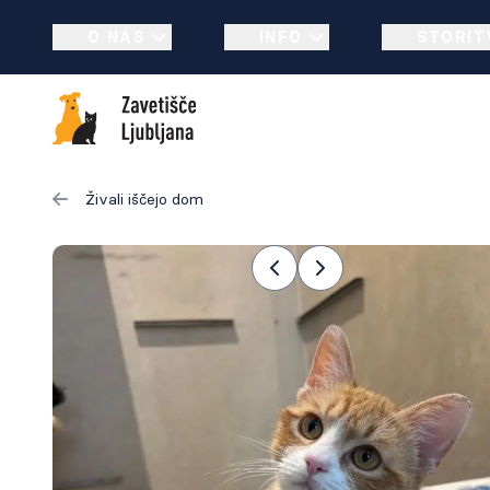
O NAS
INFO
STORIT
Živali iščejo dom