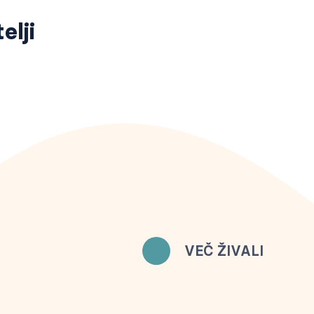
elji
VEČ ŽIVALI