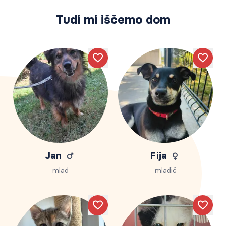
Tudi mi iščemo dom
Like
Like
Jan
Fija
mlad
mladič
Like
Like