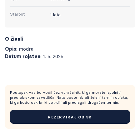
Starost
1 leto
O živali
Opis
: modra
Datum rojstva
: 1. 5. 2025
Postopek vas bo vodil čez vprašalnik, ki ga morate izpolniti
pred obiskom zavetišča. Nato boste izbrali želeni termin obiska,
ki ga bodo oskrbniki potrdili ali predlagali drugačen termin.
REZERVIRAJ OBISK